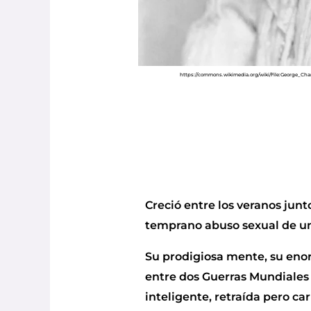
https://commons.wikimedia.org/wiki/File:George_Cha
Creció entre los veranos junt
temprano abuso sexual de un
Su prodigiosa mente, su enor
entre dos Guerras Mundiales 
inteligente, retraída pero c