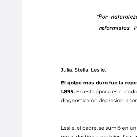
"Por naturalez
reformistas.
Julia. Stella. Leslie.
El golpe más duro fue la repe
1.895.
En esta época es cuando 
diagnosticaron depresión, anore
Leslie, el padre, se sumió en u
por el destino y sus hijos. Se 