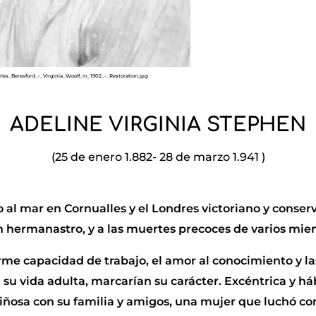
rles_Beresford_-_Virginia_Woolf_in_1902_-_Restoration.jpg
ADELINE VIRGINIA STEPHEN
(25 de enero 1.882- 28 de marzo 1.941 )
o al mar en Cornualles y el Londres victoriano y conser
 hermanastro, y a las muertes precoces de varios mie
me capacidad de trabajo, el amor al conocimiento y las
su vida adulta, marcarían su carácter. Excéntrica y há
ariñosa con su familia y amigos, una mujer que luchó c