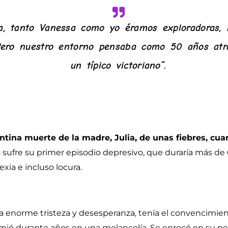
a, tanto Vanessa como yo éramos exploradoras, r
 Pero nuestro entorno pensaba como 50 años atr
un típico victoriano”.
ntina muerte de la madre, Julia, de unas fiebres, cuan
sufre su primer episodio depresivo, que duraría más de
xia e incluso locura.
na enorme tristeza y desesperanza, tenía el convencimie
sumió durante años en una melancolía. Se enrocó en su pe