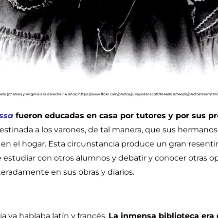
tella (27 años) y Virginia a la derecha (14 años) https://www.flickr.com/photos/juliejordanscott/10460867345/in/photostream/ Fli
ssa
fueron educadas en casa por tutores y por sus p
estinada a los varones, de tal manera, que sus hermanos 
n en el hogar. Esta circunstancia produce un gran resent
e estudiar con otros alumnos y debatir y conocer otras op
teradamente en sus obras y diarios.
ia ya hablaba latín y francés.
La inmensa biblioteca era 