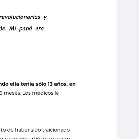
evolucionarias y
ás. Mi papá era
do ella tenía sólo 13 años, en
 6 meses. Los médicos le
nto de haber sido traicionado
na y se convirtió en un padre