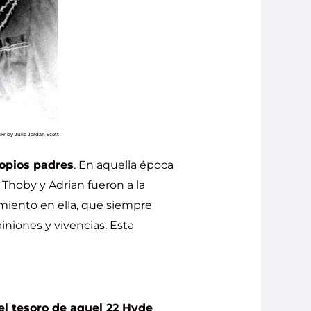
ckr by Julie Jordan Scott
ropios padres
. En aquella época
Thoby y Adrian fueron a la
imiento en ella, que siempre
iniones y vivencias. Esta
el tesoro de aquel 22 Hyde